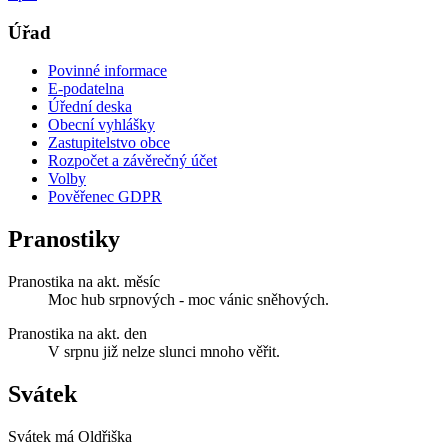
Úřad
Povinné informace
E-podatelna
Úřední deska
Obecní vyhlášky
Zastupitelstvo obce
Rozpočet a závěrečný účet
Volby
Pověřenec GDPR
Pranostiky
Pranostika na akt. měsíc
Moc hub srpnových - moc vánic sněhových.
Pranostika na akt. den
V srpnu již nelze slunci mnoho věřit.
Svátek
Svátek má
Oldřiška