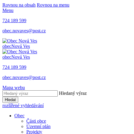
Rovnou na obsah
Rovnou na menu
Menu
724 189 599
obec.novaves@post.cz
obec
Nová Ves
obec
Nová Ves
724 189 599
obec.novaves@post.cz
Mapa webu
Hledaný výraz
Hledat
rozšířené vyhledávání
Obec
Části obce
Územní plán
Projekty