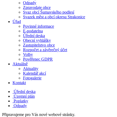
Odpady
Zpravodaje obce
Svaz obcí Šumavského podlesí
Svazek měst a obcí okresu Strakonice
Úřad
Povinné informace
E-podatelna
Úřední deska
Obecní vyhlášky
Zastupitelstvo obce
Rozpočet a závěrečný účet
Volby
Pověřenec GDPR
Aktuálně
Aktuality
Kalendář akcí
Fotogalerie
Kontakt
Úřední deska
Územní plán
Poplatky
Odpady
Připravujeme pro Vás nové webové stránky.