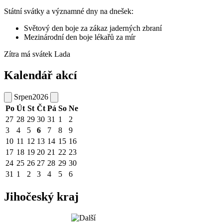
Státní svátky a významné dny na dnešek:
Světový den boje za zákaz jaderných zbraní
Mezinárodní den boje lékařů za mír
Zítra má svátek
Lada
Kalendář akcí
Srpen
2026
Po
Út
St
Čt
Pá
So
Ne
27
28
29
30
31
1
2
3
4
5
6
7
8
9
10
11
12
13
14
15
16
17
18
19
20
21
22
23
24
25
26
27
28
29
30
31
1
2
3
4
5
6
Jihočeský kraj