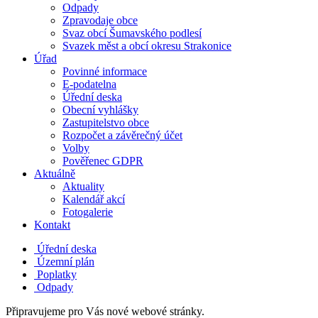
Odpady
Zpravodaje obce
Svaz obcí Šumavského podlesí
Svazek měst a obcí okresu Strakonice
Úřad
Povinné informace
E-podatelna
Úřední deska
Obecní vyhlášky
Zastupitelstvo obce
Rozpočet a závěrečný účet
Volby
Pověřenec GDPR
Aktuálně
Aktuality
Kalendář akcí
Fotogalerie
Kontakt
Úřední deska
Územní plán
Poplatky
Odpady
Připravujeme pro Vás nové webové stránky.