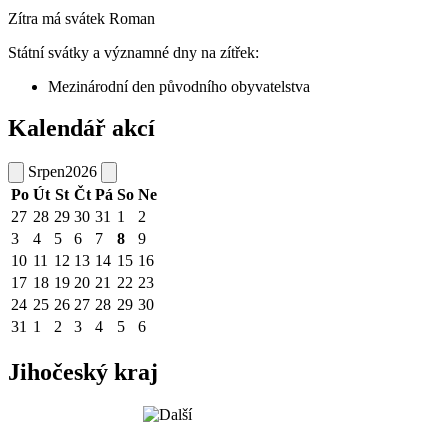
Zítra má svátek
Roman
Státní svátky a významné dny na zítřek:
Mezinárodní den původního obyvatelstva
Kalendář akcí
Srpen
2026
Po
Út
St
Čt
Pá
So
Ne
27
28
29
30
31
1
2
3
4
5
6
7
8
9
10
11
12
13
14
15
16
17
18
19
20
21
22
23
24
25
26
27
28
29
30
31
1
2
3
4
5
6
Jihočeský kraj