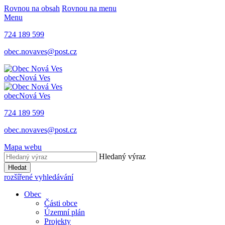
Rovnou na obsah
Rovnou na menu
Menu
724 189 599
obec.novaves@post.cz
obec
Nová Ves
obec
Nová Ves
724 189 599
obec.novaves@post.cz
Mapa webu
Hledaný výraz
Hledat
rozšířené vyhledávání
Obec
Části obce
Územní plán
Projekty